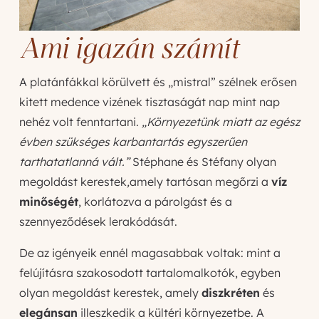
Ami igazán számít
A platánfákkal körülvett és „mistral” szélnek erősen
kitett medence vizének tisztaságát nap mint nap
nehéz volt fenntartani.
„Környezetünk miatt az egész
évben szükséges karbantartás egyszerűen
tarthatatlanná vált.”
Stéphane és Stéfany olyan
megoldást kerestek
,
amely tartósan megőrzi a
víz
minőségét
, korlátozva a párolgást és a
szennyeződések lerakódását.
De az igényeik ennél magasabbak voltak: mint a
felújításra szakosodott tartalomalkotók, egyben
olyan megoldást kerestek, amely
diszkréten
és
elegánsan
illeszkedik a kültéri környezetbe. A