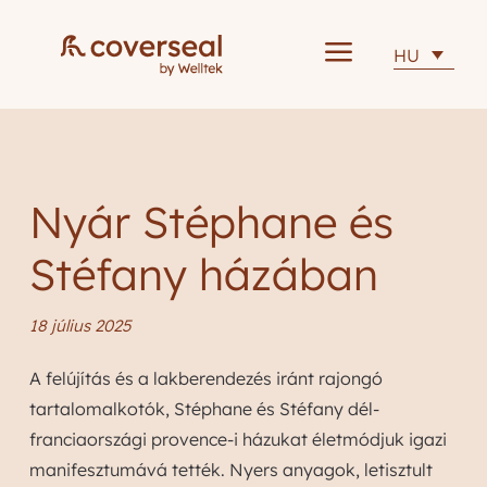
a
HU
Nyár Stéphane és
Stéfany házában
18 július 2025
A felújítás és a lakberendezés iránt rajongó
tartalomalkotók, Stéphane és Stéfany dél-
franciaországi provence-i házukat életmódjuk igazi
manifesztumává tették. Nyers anyagok, letisztult