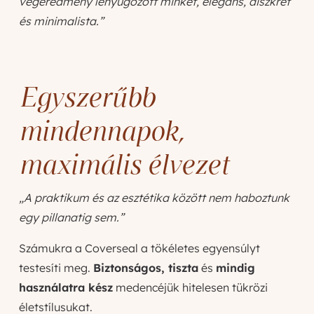
végeredmény lenyűgözött minket, elegáns, diszkrét
és minimalista.”
Egyszerűbb
mindennapok,
maximális élvezet
„A praktikum és az esztétika között nem haboztunk
egy pillanatig sem.”
Számukra a Coverseal a tökéletes egyensúlyt
testesíti meg.
Biztonságos, tiszta
és
mindig
használatra kész
medencéjük hitelesen tükrözi
életstílusukat.