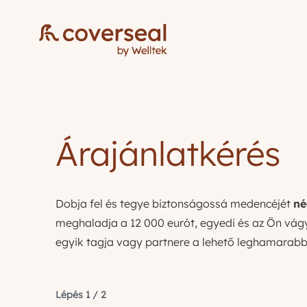
Árajánlatkérés
Dobja fel és tegye biztonságossá medencéjét
né
meghaladja a 12 000 eurót, egyedi és az Ön vágy
egyik tagja vagy partnere a lehető leghamarabb 
Lépés
1
/
2