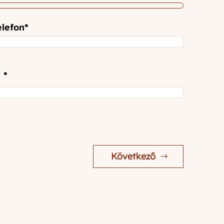
elefon
*
 *
Következő