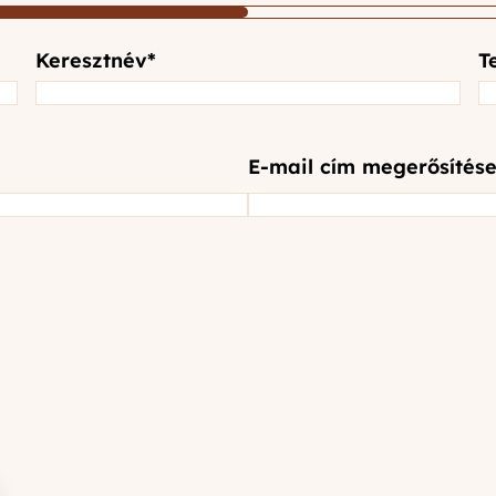
Keresztnév
*
T
E-mail cím megerősítése