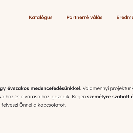
Katalógus
Partnerré válás
Eredm
gy évszakos medencefedésünkkel
. Valamennyi projektün
aihoz és elvárásaihoz igazodik. Kérjen
személyre szabott á
felveszi Önnel a kapcsolatot.