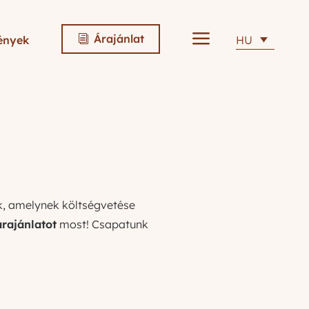
a
Árajánlat
ények
HU
i
k, amelynek költségvetése
rajánlatot
most! Csapatunk