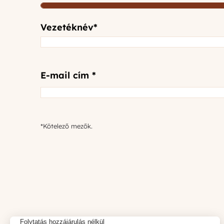
50%
Vezetéknév
*
E-
E-mail cím *
mail
*
*Kötelező mezők.