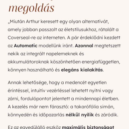
megoldás
„Miután Arthur keresett egy olyan alternatívát,
amely jobban passzolt az életstílusukhoz, rátalált a
Coverseal-re az interneten. A pár érdeklődni kezdett
az
Automatic
modellünk iránt.
Azonnal
megtetszett
nekik az integrált napelemeknek és
akkumulátoroknak köszönhetően energiafüggetlen,
könnyen használható és
elegáns kialakítás
.
Annak lehetősége, hogy a medencét egyetlen
érintéssel, intuitív vezérléssel lehetett nyitni vagy
zárni, fordulópontot jelentett a mindennapi életben.
A kezelés már nem fárasztó: a takarófólia simán,
könnyedén és időpazarlás
nélkül nyílik
és záródik.
Ez az egyedülálló eszköz
maximális biztonságot